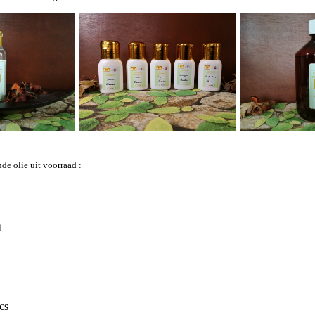
de olie uit voorraad :
t
cs