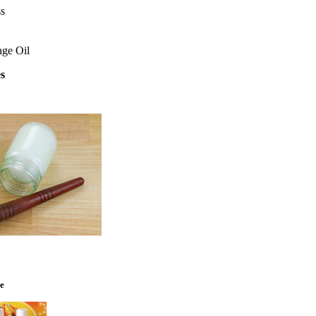
s
age Oil
es
ie