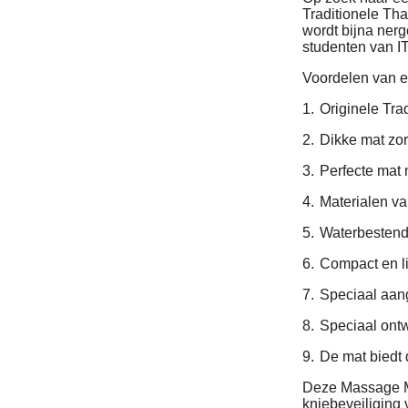
Traditionele Th
wordt bijna nerg
studenten van I
Voordelen van e
1.
Originele Tr
2.
Dikke mat zor
3.
Perfecte mat 
4.
Materialen va
5.
Waterbestendi
6.
Compact en l
7.
Speciaal aan
8.
Speciaal ontw
9.
De mat biedt 
Deze Massage Ma
kniebeveiliging