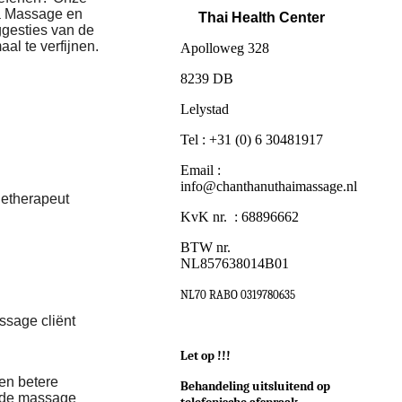
ga Massage en
Thai Health Center
ggesties van de
l te verfijnen.
Apolloweg 328
8239 DB
Lelystad
Tel : +31 (0) 6 30481917
Email :
info@chanthanuthaimassage.nl
getherapeut
KvK nr. : 68896662
BTW nr.
NL857638014B01
NL70 RABO 0319780635
ssage cliënt
Let op !!!
en betere
Behandeling uitsluitend op
r de massage