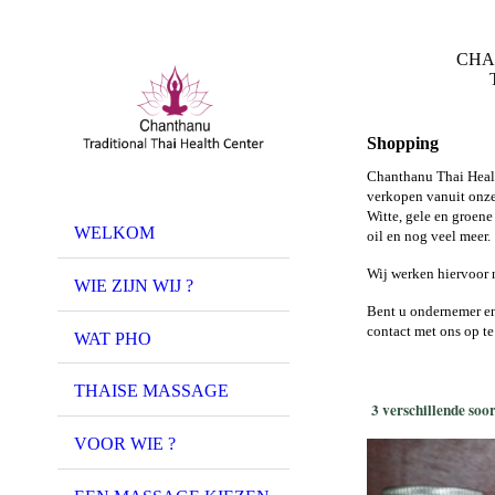
CHAN
Thaise Trad
Shopping
Chanthanu Thai Healt
verkopen vanuit onze 
Witte, gele en groen
WELKOM
oil en nog veel meer.
Wij werken hiervoor 
WIE ZIJN WIJ ?
Bent u ondernemer en
contact met ons op t
WAT PHO
THAISE MASSAGE
3 verschillende soo
VOOR WIE ?