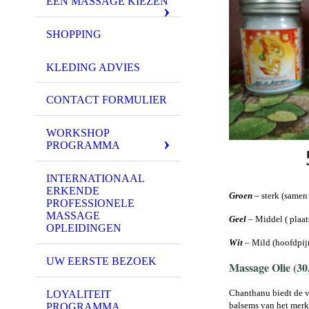
EEN MASSAGE KIEZEN
SHOPPING
KLEDING ADVIES
CONTACT FORMULIER
WORKSHOP
PROGRAMMA
INTERNATIONAAL
ERKENDE
Groen
– sterk (samen
PROFESSIONELE
MASSAGE
Geel
– Middel ( plaat
OPLEIDINGEN
Wit
– Mild (hoofdpijn
UW EERSTE BEZOEK
Massage Olie (30,
Chanthanu biedt de vo
LOYALITEIT
balsems van het merk
PROGRAMMA