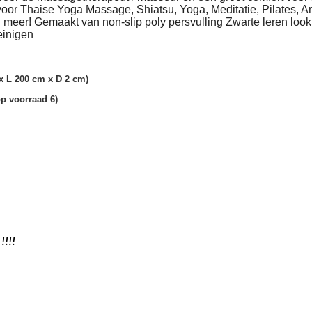
 voor Thaise Yoga Massage, Shiatsu, Yoga, Meditatie, Pilates, 
meer! Gemaakt van non-slip poly persvulling Zwarte leren loo
einigen
x L 200 cm x D 2 cm)
(op voorraad 6)
!!!!