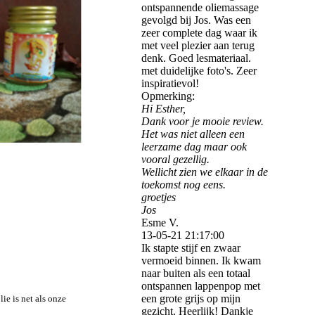
ontspannende oliemassage
gevolgd bij Jos. Was een
zeer complete dag waar ik
met veel plezier aan terug
denk. Goed lesmateriaal.
met duidelijke foto's. Zeer
inspiratievol!
Opmerking:
Hi Esther,
Dank voor je mooie review.
Het was niet alleen een
leerzame dag maar ook
vooral gezellig.
Wellicht zien we elkaar in de
toekomst nog eens.
groetjes
Jos
Esme V.
13-05-21
21:17:00
Ik stapte stijf en zwaar
vermoeid binnen. Ik kwam
naar buiten als een totaal
ontspannen lappenpop met
een grote grijs op mijn
ie is net als onze
gezicht. Heerlijk! Dankje