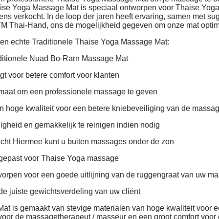
aise Yoga Massage Mat is speciaal ontworpen voor Thaise Yo
ens verkocht. In de loop der jaren heeft ervaring, samen met su
TM Thai-Hand, ons de mogelijkheid gegeven om onze mat optimaa
en echte Traditionele Thaise Yoga Massage Mat:
aditionele Nuad Bo-Rarn Massage Mat
gt voor betere comfort voor klanten
maat om een ​​professionele massage te geven
n hoge kwaliteit voor een betere kniebeveiliging van de massa
gheid en gemakkelijk te reinigen indien nodig
icht Hiermee kunt u buiten massages onder de zon
gepast voor Thaise Yoga massage
orpen voor een goede uitlijning van de ruggengraat van uw ma
de juiste gewichtsverdeling van uw cliënt
t is gemaakt van stevige materialen van hoge kwaliteit voor e
 voor de massagetherapeut / masseur en een groot comfort voo