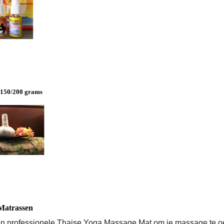
/150/200 grams
Matrassen
en professionele Thaise Yoga Massage Mat om je massage te 