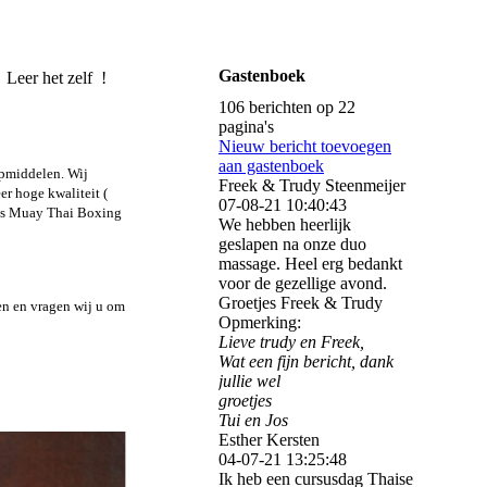
ENTER
Gastenboek
r het zelf !
106 berichten op 22
pagina's
Nieuw bericht toevoegen
aan gastenboek
lpmiddelen. Wij
Freek & Trudy Steenmeijer
er hoge kwaliteit (
07-08-21
10:40:43
 als Muay Thai Boxing
We hebben heerlijk
geslapen na onze duo
massage. Heel erg bedankt
voor de gezellige avond.
Groetjes Freek & Trudy
en en vragen wij u om
Opmerking:
Lieve trudy en Freek,
Wat een fijn bericht, dank
jullie wel
groetjes
Tui en Jos
Esther Kersten
04-07-21
13:25:48
Ik heb een cursusdag Thaise