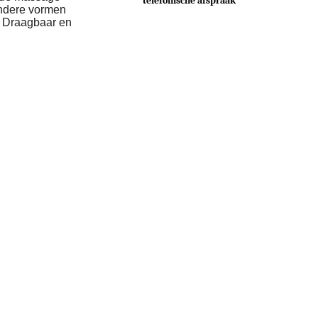
telefonische afspraak
Andere vormen
k Draagbaar en