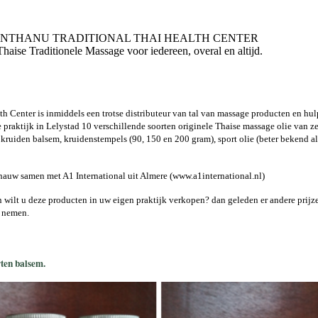
THANU TRADITIONAL THAI HEALTH C
itionele Massage voor iedereen, overal en altijd. Lee
h Center is inmiddels een trotse distributeur van tal van massage producten en hu
praktijk in Lelystad 10 verschillende soorten originele Thaise massage olie van ze
e kruiden balsem, kruidenstempels (90, 150 en 200 gram), sport olie (beter bekend
nauw samen met A1 International uit Almere (www.a1international.nl)
 wilt u deze producten in uw eigen praktijk verkopen? dan geleden er andere prijz
e nemen.
rten balsem.