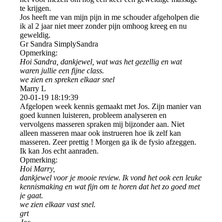
te krijgen.
Jos heeft me van mijn pijn in me schouder afgeholpen die
ik al 2 jaar niet meer zonder pijn omhoog kreeg en nu
geweldig.
Gr Sandra SimplySandra
Opmerking:
Hoi Sandra, dankjewel, wat was het gezellig en wat
waren jullie een fijne class.
we zien en spreken elkaar snel
Marry L
20-01-19
18:19:39
Afgelopen week kennis gemaakt met Jos. Zijn manier van
goed kunnen luisteren, probleem analyseren en
vervolgens masseren spraken mij bijzonder aan. Niet
alleen masseren maar ook instrueren hoe ik zelf kan
masseren. Zeer prettig ! Morgen ga ik de fysio afzeggen.
Ik kan Jos echt aanraden.
Opmerking:
Hoi Marry,
dankjewel voor je mooie review. Ik vond het ook een leuke
kennismaking en wat fijn om te horen dat het zo goed met
je gaat.
we zien elkaar vast snel.
grt