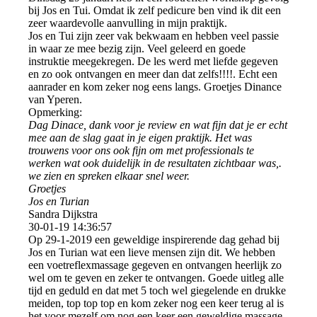
bij Jos en Tui. Omdat ik zelf pedicure ben vind ik dit een
zeer waardevolle aanvulling in mijn praktijk.
Jos en Tui zijn zeer vak bekwaam en hebben veel passie
in waar ze mee bezig zijn. Veel geleerd en goede
instruktie meegekregen. De les werd met liefde gegeven
en zo ook ontvangen en meer dan dat zelfs!!!!. Echt een
aanrader en kom zeker nog eens langs. Groetjes Dinance
van Yperen.
Opmerking:
Dag Dinace, dank voor je review en wat fijn dat je er echt
mee aan de slag gaat in je eigen praktijk. Het was
trouwens voor ons ook fijn om met professionals te
werken wat ook duidelijk in de resultaten zichtbaar was,.
we zien en spreken elkaar snel weer.
Groetjes
Jos en Turian
Sandra Dijkstra
30-01-19
14:36:57
Op 29-1-2019 een geweldige inspirerende dag gehad bij
Jos en Turian wat een lieve mensen zijn dit. We hebben
een voetreflexmassage gegeven en ontvangen heerlijk zo
wel om te geven en zeker te ontvangen. Goede uitleg alle
tijd en geduld en dat met 5 toch wel giegelende en drukke
meiden, top top top en kom zeker nog een keer terug al is
het voor mezelf om nog een keer een geweldige massage