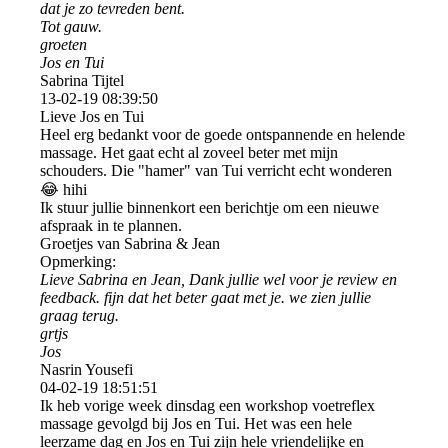
dat je zo tevreden bent.
Tot gauw.
groeten
Jos en Tui
Sabrina Tijtel
13-02-19
08:39:50
Lieve Jos en Tui
Heel erg bedankt voor de goede ontspannende en helende
massage. Het gaat echt al zoveel beter met mijn
schouders. Die "hamer" van Tui verricht echt wonderen
😂 hihi
Ik stuur jullie binnenkort een berichtje om een nieuwe
afspraak in te plannen.
Groetjes van Sabrina & Jean
Opmerking:
Lieve Sabrina en Jean, Dank jullie wel voor je review en
feedback. fijn dat het beter gaat met je. we zien jullie
graag terug.
grtjs
Jos
Nasrin Yousefi
04-02-19
18:51:51
Ik heb vorige week dinsdag een workshop voetreflex
massage gevolgd bij Jos en Tui. Het was een hele
leerzame dag en Jos en Tui zijn hele vriendelijke en