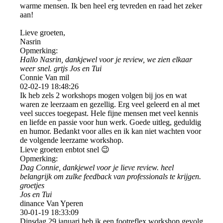
warme mensen. Ik ben heel erg tevreden en raad het zeker
aan!
Lieve groeten,
Nasrin
Opmerking:
Hallo Nasrin, dankjewel voor je review, we zien elkaar
weer snel. grtjs Jos en Tui
Connie Van mil
02-02-19
18:48:26
Ik heb zels 2 workshops mogen volgen bij jos en wat
waren ze leerzaam en gezellig. Erg veel geleerd en al met
veel succes toegepast. Hele fijne mensen met veel kennis
en liefde en passie voor hun werk. Goede uitleg, geduldig
en humor. Bedankt voor alles en ik kan niet wachten voor
de volgende leerzame workshop.
Lieve groeten enbtot snel 😉
Opmerking:
Dag Connie, dankjewel voor je lieve review. heel
belangrijk om zulke feedback van professionals te krijgen.
groetjes
Jos en Tui
dinance Van Yperen
30-01-19
18:33:09
Dinsdag 29 januari heb ik een footreflex workshop gevolg