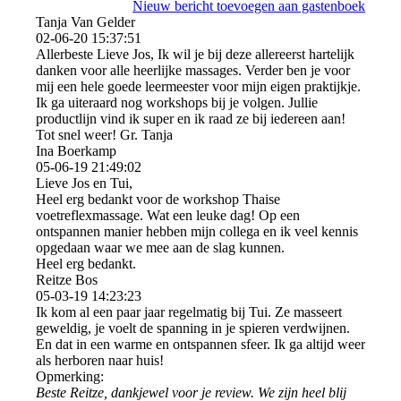
Nieuw bericht toevoegen aan gastenboek
Tanja Van Gelder
02-06-20
15:37:51
Allerbeste Lieve Jos, Ik wil je bij deze allereerst hartelijk
danken voor alle heerlijke massages. Verder ben je voor
mij een hele goede leermeester voor mijn eigen praktijkje.
Ik ga uiteraard nog workshops bij je volgen. Jullie
productlijn vind ik super en ik raad ze bij iedereen aan!
Tot snel weer! Gr. Tanja
Ina Boerkamp
05-06-19
21:49:02
Lieve Jos en Tui,
Heel erg bedankt voor de workshop Thaise
voetreflexmassage. Wat een leuke dag! Op een
ontspannen manier hebben mijn collega en ik veel kennis
opgedaan waar we mee aan de slag kunnen.
Heel erg bedankt.
Reitze Bos
05-03-19
14:23:23
Ik kom al een paar jaar regelmatig bij Tui. Ze masseert
geweldig, je voelt de spanning in je spieren verdwijnen.
En dat in een warme en ontspannen sfeer. Ik ga altijd weer
als herboren naar huis!
Opmerking:
Beste Reitze, dankjewel voor je review. We zijn heel blij