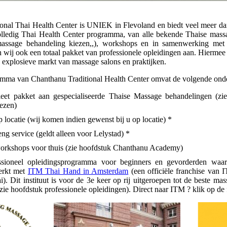
onal Thai Health Center is UNIEK in Flevoland en biedt veel meer da
olledig Thai Health Center programma, van alle bekende Thaise mass
massage behandeling kiezen,,), workshops en in samenwerking m
wij ook een totaal pakket van professionele opleidingen aan. Hiermee
e explosieve markt van massage salons en praktijken.
amma van Chanthanu Traditional Health Center omvat de volgende ond
eet pakket aan gespecialiseerde Thaise Massage behandelingen (zi
ezen)
 locatie (wij komen indien gewenst bij u op locatie) *
ng service (geldt alleen voor Lelystad) *
rkshops voor thuis (zie hoofdstuk Chanthanu Academy)
ssioneel opleidingsprogramma voor beginners en gevorderden waa
erkt met
ITM Thai Hand in Amsterdam
(een officiële franchise van
). Dit instituut is voor de 3e keer op rij uitgeroepen tot de beste ma
zie hoofdstuk professionele opleidingen). Direct naar ITM ? klik op de 