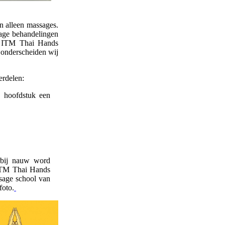
n alleen massages.
age behandelingen
et ITM Thai Hands
 onderscheiden wij
erdelen:
e hoofdstuk een
rbij nauw word
 ITM Thai Hands
ssage school van
foto.