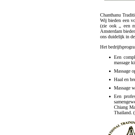
Chanthanu Traditi
Wij bieden een v
(zie ook ,, een 
Amsterdam bieden 
ons duidelijk in d
Het bedrijfsprogr
Een compl
massage ki
Massage op
Haal en bre
Massage wo
Een profe
samengew
Chiang Mai
Thailand. (