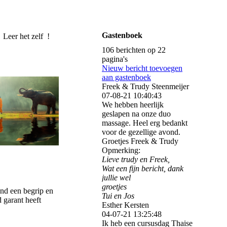
ENTER
Gastenboek
r het zelf !
106 berichten op 22
pagina's
Nieuw bericht toevoegen
aan gastenboek
Freek & Trudy Steenmeijer
07-08-21
10:40:43
We hebben heerlijk
geslapen na onze duo
massage. Heel erg bedankt
voor de gezellige avond.
Groetjes Freek & Trudy
Opmerking:
Lieve trudy en Freek,
Wat een fijn bericht, dank
jullie wel
groetjes
and een begrip en
Tui en Jos
 garant heeft
Esther Kersten
04-07-21
13:25:48
Ik heb een cursusdag Thaise