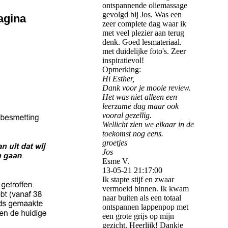
ontspannende oliemassage
gevolgd bij Jos. Was een
agina
zeer complete dag waar ik
met veel plezier aan terug
denk. Goed lesmateriaal.
met duidelijke foto's. Zeer
inspiratievol!
Opmerking:
Hi Esther,
Dank voor je mooie review.
Het was niet alleen een
leerzame dag maar ook
vooral gezellig.
Wellicht zien we elkaar in de
toekomst nog eens.
groetjes
Jos
Esme V.
13-05-21
21:17:00
Ik stapte stijf en zwaar
vermoeid binnen. Ik kwam
naar buiten als een totaal
ontspannen lappenpop met
een grote grijs op mijn
gezicht. Heerlijk! Dankje